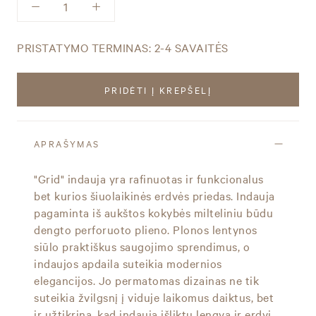
PRISTATYMO TERMINAS: 2-4 SAVAITĖS
PRIDĖTI Į KREPŠELĮ
APRAŠYMAS
"Grid" indauja yra rafinuotas ir funkcionalus
bet kurios šiuolaikinės erdvės priedas. Indauja
pagaminta iš aukštos kokybės milteliniu būdu
dengto perforuoto plieno. Plonos lentynos
siūlo praktiškus saugojimo sprendimus, o
indaujos apdaila suteikia modernios
elegancijos. Jo permatomas dizainas ne tik
suteikia žvilgsnį į viduje laikomus daiktus, bet
ir užtikrina, kad indauja išliktų lengva ir erdvi.