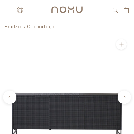
Pereiti
Kalba
prie
turinio
Pradžia
Grid indauja